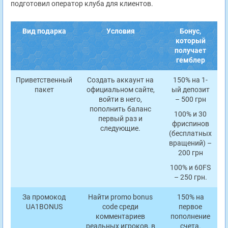
подготовил оператор клуба для клиентов.
Вид подарка
Условия
Бонус,
который
получает
гемблер
Приветственный
Создать аккаунт на
150% на 1-
пакет
официальном сайте,
ый депозит
войти в него,
– 500 грн
пополнить баланс
100% и 30
первый раз и
фриспинов
следующие.
(бесплатных
вращений) –
200 грн
100% и 60FS
– 250 грн.
За промокод
Найти promo bonus
150% на
UA1BONUS
code среди
первое
комментариев
пополнение
реальных игроков, в
счета.