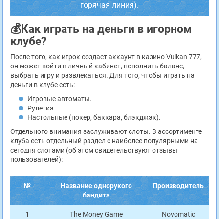
горячая линия).
💰Как играть на деньги в игорном
клубе?
После того, как игрок создаст аккаунт в казино Vulkan 777,
он может войти в личный кабинет, пополнить баланс,
выбрать игру и развлекаться. Для того, чтобы играть на
деньги в клубе есть:
Игровые автоматы.
Рулетка.
Настольные (покер, баккара, блэкджэк).
Отдельного внимания заслуживают слоты. В ассортименте
клуба есть отдельный раздел с наиболее популярными на
сегодня слотами (об этом свидетельствуют отзывы
пользователей):
№
Название однорукого
Производитель
бандита
1
The Money Game
Novomatic