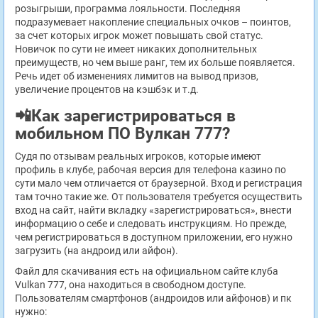
розыгрыши, программа лояльности. Последняя
подразумевает накопление специальных очков – поинтов,
за счет которых игрок может повышать свой статус.
Новичок по сути не имеет никаких дополнительных
преимуществ, но чем выше ранг, тем их больше появляется.
Речь идет об изменениях лимитов на вывод призов,
увеличение процентов на кэшбэк и т.д.
📲Как зарегистрироваться в
мобильном ПО Вулкан 777?
Судя по отзывам реальных игроков, которые имеют
профиль в клубе, рабочая версия для телефона казино по
сути мало чем отличается от браузерной. Вход и регистрация
там точно такие же. От пользователя требуется осуществить
вход на сайт, найти вкладку «зарегистрироваться», внести
информацию о себе и следовать инструкциям. Но прежде,
чем регистрироваться в доступном приложении, его нужно
загрузить (на андроид или айфон).
Файл для скачивания есть на официальном сайте клуба
Vulkan 777, она находиться в свободном доступе.
Пользователям смартфонов (андроидов или айфонов) и пк
нужно: